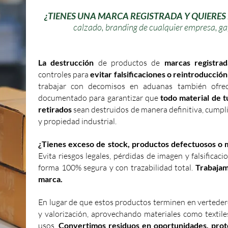
¿TIENES UNA MARCA REGISTRADA Y QUIERES
calzado, branding de cualquier empresa, gafa
La destrucción
de productos de
marcas registrad
controles para
evitar falsificaciones o reintroducció
trabajar con decomisos en aduanas también of
documentado para garantizar que
todo material de 
retirados
sean destruidos de manera definitiva, cump
y propiedad industrial.
¿Tienes exceso de stock, productos defectuosos o 
Evita riesgos legales, pérdidas de imagen y falsifica
forma 100% segura y con trazabilidad total.
Trabajam
marca.
En lugar de que estos productos terminen en vertedero
y valorización, aprovechando materiales como textile
usos.
Convertimos residuos en oportunidades, prot