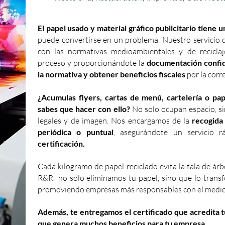
El papel usado y material gráfico publicitario tiene u
puede convertirse en un problema. Nuestro servicio
con las normativas medioambientales y de reciclaje
proceso y proporcionándote la
documentación confi
la normativa y obtener beneficios fiscales
por la corr
¿Acumulas flyers, cartas de menú, cartelería o pa
sabes que hacer con ello?
No solo ocupan espacio, s
legales y de imagen. Nos encargamos de la
recogida
periódica o puntual
, asegurándote un servicio r
certificación.
Cada kilogramo de papel reciclado evita la tala de ár
R&R no solo eliminamos tu papel, sino que lo trans
promoviendo empresas más responsables con el medio
Además, te entregamos el certificado que acredita t
que genera muchos beneficios para tu empresa.