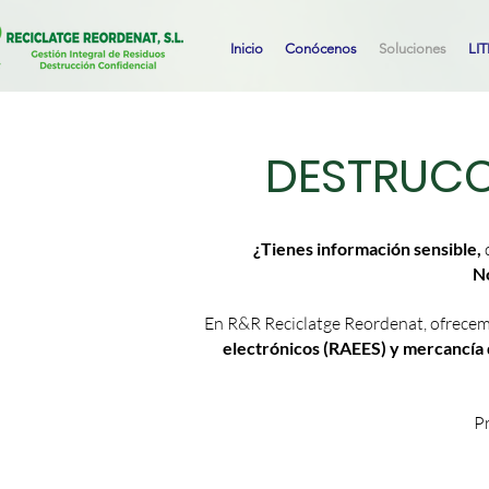
Inicio
Conócenos
Soluciones
LIT
DESTRUCC
¿Tienes información sensible,
d
No
En R&R Reciclatge Reordenat, ofrecem
electrónicos (RAEES) y mercancía 
Pr